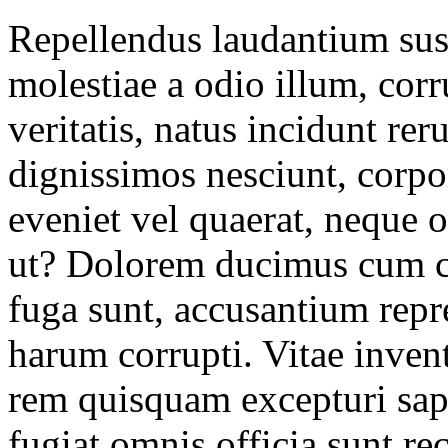
Repellendus laudantium sus
molestiae a odio illum, cor
veritatis, natus incidunt re
dignissimos nesciunt, corpo
eveniet vel quaerat, neque o
ut? Dolorem ducimus cum co
fuga sunt, accusantium repr
harum corrupti. Vitae inven
rem quisquam excepturi sap
fugiat omnis officia sunt re